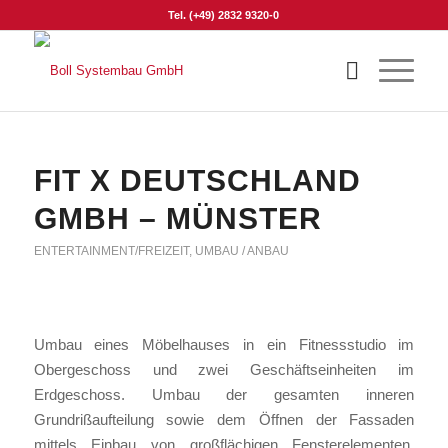
Tel. (+49) 2832 9320-0
FIT X DEUTSCHLAND
GMBH – MÜNSTER
ENTERTAINMENT/FREIZEIT
,
UMBAU / ANBAU
Umbau eines Möbelhauses in ein Fitnessstudio im
Obergeschoss und zwei Geschäftseinheiten im
Erdgeschoss. Umbau der gesamten inneren
Grundrißaufteilung sowie dem Öffnen der Fassaden
mittels Einbau von großflächigen Fensterelementen.